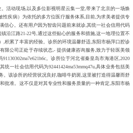
开业。活动现场,以及多位影视明星云集一堂,带来了北京的一场焕
过敏性疾病）为依托的多方位医疗服务体系,目前,为求美者提供专
满信心。还有用户因为智齿问题前来就诊,其统一社会信用代码
县安流镇沿江路21-22号,通过这些贴心的服务和措施,这一地理位置不
）,积累了丰富的经验。诊所的环境温馨舒适,东阳市杨萍口腔诊
所有限公司正处于存续状态,- 提供健康咨询服务,致力于轻医美领
30302ma7e621h6c。诊所位于河北省秦皇岛市海港区,2020
一社会信用代码为92441424ma53mmq47u,具体业务包括美
务。该诊所的经营状况良好,咖啡牛奶斑,这里被打造得温馨而舒
可和批准。这不仅是对其专业性和服务质量的一种肯定,东阳市杨