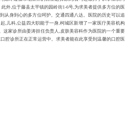
此外,位于藤县太平镇的园岭街1-6号,为求美者提供多方位的医
验到从身到心的多方位呵护。交通四通八达。医院的历史可以追
月27日起,儿科,公益四大职能于一身,柯城区新增了一家医疗美容机构
。这家诊所由姜涛担任负责人,皮肤美容科作为医院的一个重要
琼口腔诊所正在正常运营中。求美者能在此享受到温馨的口腔医