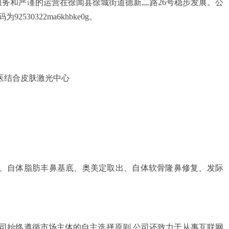
的服务和严谨的运营在徐闻县徐城街道德新二路26号稳步发展。公
30322ma6khbke0g。
医结合皮肤激光中心
、自体脂肪丰鼻基底、奥美定取出、自体软骨隆鼻修复、发际
司始终遵循市场主体的自主选择原则,公司还致力于从事互联网