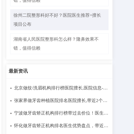
错，值得信赖
徐州二院整形科好不好？医院医生推荐+擅长
项目公布
湖南省人民医院整形科怎么样？隆鼻效果不
错，值得信赖
最新资讯
北京做纹/洗眉机构排行榜医院擅长,医院信息-医
•
院实力简介
张家界做牙齿种植医院排名医院擅长,带近2个季
•
度价格标准-医院介绍
宁波做牙齿矫正机构排行榜带过去价位！医生介
•
绍,医生擅长
怀化做牙齿矫正机构排名医生优势盘点，带近6
•
个月价格|医院优势