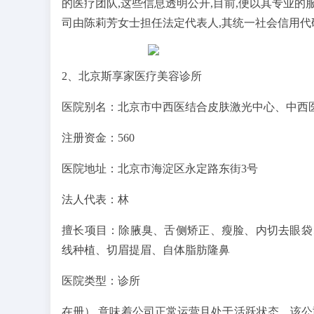
的医疗团队,这些信息透明公开,目前,便以其专业
司由陈莉芳女士担任法定代表人,其统一社会信用代码为925
2、北京斯享家医疗美容诊所
医院别名：北京市中西医结合皮肤激光中心、中西
注册资金：560
医院地址：北京市海淀区永定路东街3号
法人代表：林
擅长项目：除腋臭、舌侧矫正、瘦脸、内切去眼袋
线种植、切眉提眉、自体脂肪隆鼻
医院类型：诊所
在册）,意味着公司正常运营且处于活跃状态。该公