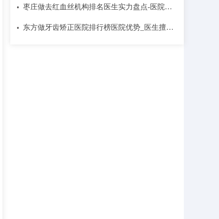
枣庄做去红血丝机构排名医生实力盘点-医院优
•
势盘点|医生简介
东方做牙齿矫正医院排行榜医院优势_医生擅长~
•
医生优势简介