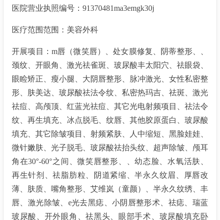
医院营业执照编号：91370481ma3emgk30j
医疗范围范围：美容外科
开展项目：m唇（微笑唇）、处女膜修复、阴蒂整形、、
颈纹、开眼角、激光祛雀斑、玻尿酸丰太阳穴、祛眼袋、
眼睑矫正、瘦小腿、大阴唇整形、脉冲激光、女性私密整
形、肤美达、玻尿酸祛法令纹、私密热玛吉、祛斑、激光
祛痘、高颅顶、红蓝光祛痘、其它光电射频项目、祛法令
纹、再生填充、冰点脱毛、纹唇、其他胶原蛋白、玻尿酸
填充、其它除皱项目、射频紧肤、人中缩短、黑脸娃娃、
微针嫩肤、光子脱毛、玻尿酸祛抬头纹、超声除皱、颅耳
角在30°-60°之间、微笑唇整形、、幼态脸、水氧活肤、
再生针剂、祛脂肪粒、阴道紧缩、半永久纹眉、厚唇改
薄、肤质、嘴角整形、艾维岚（童颜）、半永久纹绣、丰
唇、激光除皱、e光去黑痣、小阴唇整形术、祛痣、瑞蓝
玻尿酸、开外眼角、祛黑头、眼部手术、玻尿酸填充卧