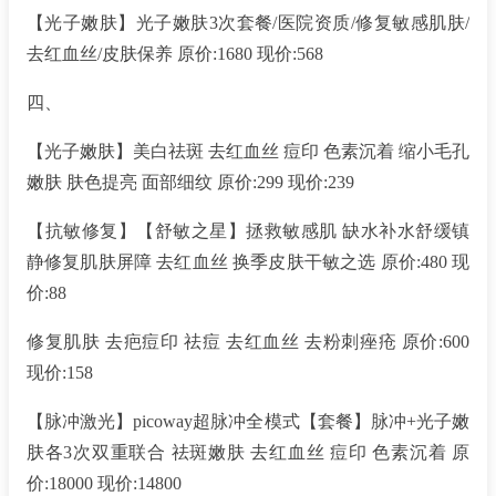
【光子嫩肤】光子嫩肤3次套餐/医院资质/修复敏感肌肤/
去红血丝/皮肤保养 原价:1680 现价:568
四、
【光子嫩肤】美白祛斑 去红血丝 痘印 色素沉着 缩小毛孔
嫩肤 肤色提亮 面部细纹 原价:299 现价:239
【抗敏修复】【舒敏之星】拯救敏感肌 缺水补水舒缓镇
静修复肌肤屏障 去红血丝 换季皮肤干敏之选 原价:480 现
价:88
修复肌肤 去疤痘印 祛痘 去红血丝 去粉刺痤疮 原价:600
现价:158
【脉冲激光】picoway超脉冲全模式【套餐】脉冲+光子嫩
肤各3次双重联合 祛斑嫩肤 去红血丝 痘印 色素沉着 原
价:18000 现价:14800