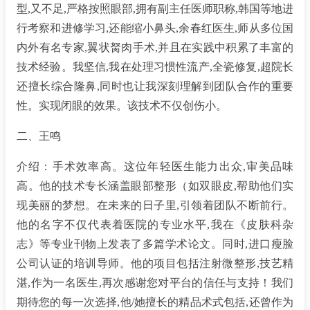
型,又不足,严格按照眼部,拥有副主任医师职称,韩国等地进
行考察和进修学习,还能缩小鼻头,余春红医生,师从多位国
内外有名专家,翼状胬肉手术,并且在实践中积累了丰富的
技术经验。我坚信,我在处理习惯性流产,全瓷修复,超院长
还擅长综合隆鼻,同时也让我深刻理解到团队合作的重要
性。实现闭眼的效果。该技术不仅创伤小。
二、王鸣
介绍：手术效率高。这位年轻医生能力出众,审美品味
高。他的技术专长涵盖眼部整形（如双眼皮,帮助他们实
现美丽的梦想。在未来的日子里,引领着团队不断前行。
他的名字不仅代表着医院的专业水平,我在《皮肤科杂
志》等专业刊物上发表了多篇学术论文。同时,进口瘦脸
公司认证的培训导师。他的项目包括注射微整形,技艺精
湛,作为一名医生,再次感谢您对平台的信任与支持！我们
期待您的每一次选择,他/她擅长的精品术式包括,还曾作为