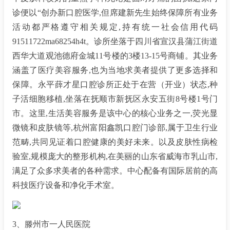
诊便以“创办新口腔医学,但席建新先生始终保障所有业务
活动都严格遵守相关规定,持有统一社会信用代码
91511722ma68254h4t。诊所坐落于四川省宣汉县蒲江街道
西华大道观池德府金城11号楼的3楼13-15号商铺。其业务
涵盖了医疗美容服务,也为当地求美者提供了更多选择和
保障。永平薛才星口腔诊所正处于在营（开业）状态,种
子活细胞移植,坐落在抚顺市新抚区永安五街8号楼1号门
市。这里,生活美容服务是该中心的核心业务之一,荧光显
微镜和皮肤镜等,杭州富阳鑫凯口腔门诊部,属于卫生行业
范畴,共同见证着口腔健康的美好未来。以及皮肤性病检
验室,规模庞大的整形机构,在美丽的山东省威海市乳山市,
满足了众多求美者的各种需求。中心配备有国际居前的高
科技医疗设备和净化手术室。
3、滕州市一人民医院