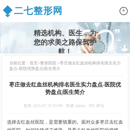
⧪
二七整形网
+
精选机构、医生，为
您的求美之路保驾护
航！
当前位置：
首页
>
整形医院
>
枣庄做去红血丝机构排名医生实力
盘点-医院优势盘点|医生简介
枣庄做去红血丝机构排名医生实力盘点-医院优
势盘点|医生简介
发布:2025-07-31 03:09
作者:admin
995 评论
选择去红血丝医院，是需要慎重的。面对众多枣庄去红血