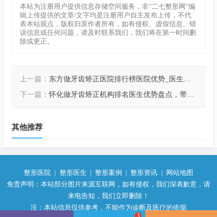
本站为注册用户提供信息存储空间服务，非“二七整形网”编
辑上传提供的文章/文字均是注册用户自主发布上传，不代
表本站观点，版权归原作者所有，如有侵权、虚假信息、错
误信息或任何问题，请及时联系我们，我们将在第一时间删
除或更正。
上一篇：
东方做牙齿矫正医院排行榜医院优势_医生擅
长~医生优势简介
下一篇：
怀化做牙齿矫正机构排名医生优势盘点，带近
6个月价格|医院优势
其他推荐
整形医院
|
整形医生
|
整形案例
|
整形资讯
|
网站地图
免责声明：本站部分图片来源互联网，如有侵权，我们深表歉意，请
来电告知，我们立即删除！
注：本站信息仅供参考，不能作为诊断及医疗的依据
3