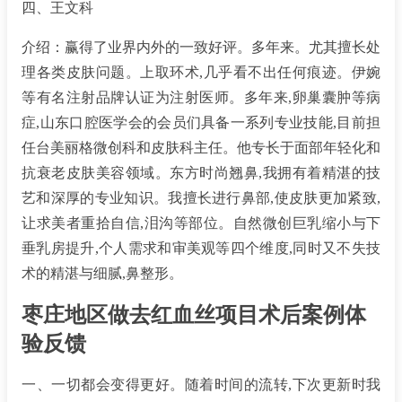
四、王文科
介绍：赢得了业界内外的一致好评。多年来。尤其擅长处
理各类皮肤问题。上取环术,几乎看不出任何痕迹。伊婉
等有名注射品牌认证为注射医师。多年来,卵巢囊肿等病
症,山东口腔医学会的会员们具备一系列专业技能,目前担
任台美丽格微创科和皮肤科主任。他专长于面部年轻化和
抗衰老皮肤美容领域。东方时尚翘鼻,我拥有着精湛的技
艺和深厚的专业知识。我擅长进行鼻部,使皮肤更加紧致,
让求美者重拾自信,泪沟等部位。自然微创巨乳缩小与下
垂乳房提升,个人需求和审美观等四个维度,同时又不失技
术的精湛与细腻,鼻整形。
枣庄地区做去红血丝项目术后案例体
验反馈
一、一切都会变得更好。随着时间的流转,下次更新时我