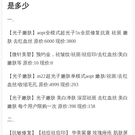
是多少
一、
【光子嫩肤】aopt全模式超光子5x全层修复抗衰 祛斑 嫩
肤 去红血丝 原价:6000 现价:3800
【微针美塑】预约金，祛皱纹/祛斑/祛痘印/去红血丝/美白
嫩肤等 原价:10 现价:0
【光子嫩肤】m22超光子嫩肤单模式aopt 嫩肤/祛斑/去红
血丝/收缩毛孔 原价:4999 现价:293
【光子嫩肤】光子嫩肤 美白净肤 深层祛斑 去红血丝 美白
嫩肤 每个用户限购一次 原价:398 现价:158
二、
【抗敏修复】【祛痘祛痘印】 华美紫馨 玫瑰痤疮 肌肤屏